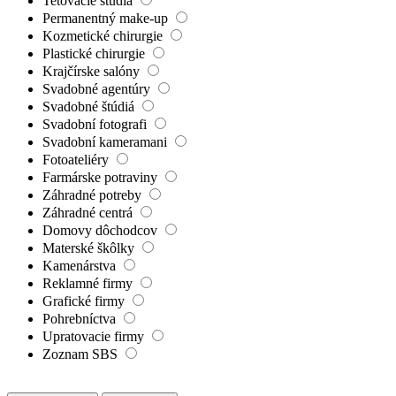
Tetovacie štúdia
Permanentný make-up
Kozmetické chirurgie
Plastické chirurgie
Krajčírske salóny
Svadobné agentúry
Svadobné štúdiá
Svadobní fotografi
Svadobní kameramani
Fotoateliéry
Farmárske potraviny
Záhradné potreby
Záhradné centrá
Domovy dôchodcov
Materské škôlky
Kamenárstva
Reklamné firmy
Grafické firmy
Pohrebníctva
Upratovacie firmy
Zoznam SBS