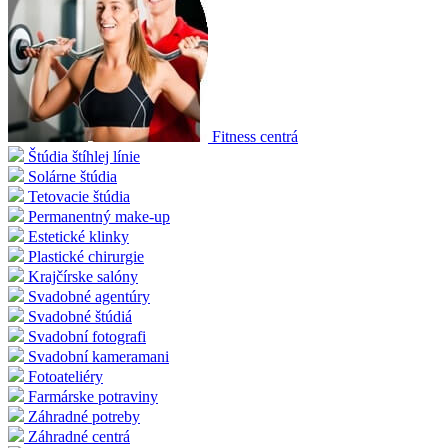
Fitness centrá
Štúdia štíhlej línie
Solárne štúdia
Tetovacie štúdia
Permanentný make-up
Estetické klinky
Plastické chirurgie
Krajčírske salóny
Svadobné agentúry
Svadobné štúdiá
Svadobní fotografi
Svadobní kameramani
Fotoateliéry
Farmárske potraviny
Záhradné potreby
Záhradné centrá