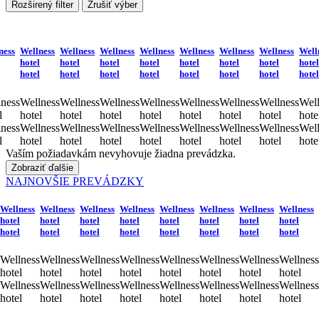
Rozširený filter
Zrušiť výber
ness
Wellness
Wellness
Wellness
Wellness
Wellness
Wellness
Wellness
Well
hotel
hotel
hotel
hotel
hotel
hotel
hotel
hotel
hotel
hotel
hotel
hotel
hotel
hotel
hotel
hotel
ness
Wellness
Wellness
Wellness
Wellness
Wellness
Wellness
Wellness
Well
l
hotel
hotel
hotel
hotel
hotel
hotel
hotel
hote
ness
Wellness
Wellness
Wellness
Wellness
Wellness
Wellness
Wellness
Well
l
hotel
hotel
hotel
hotel
hotel
hotel
hotel
hote
Vaším požiadavkám nevyhovuje žiadna prevádzka.
Zobraziť ďalšie
NAJNOVŠIE PREVÁDZKY
Wellness
Wellness
Wellness
Wellness
Wellness
Wellness
Wellness
Wellness
hotel
hotel
hotel
hotel
hotel
hotel
hotel
hotel
hotel
hotel
hotel
hotel
hotel
hotel
hotel
hotel
Wellness
Wellness
Wellness
Wellness
Wellness
Wellness
Wellness
Wellness
hotel
hotel
hotel
hotel
hotel
hotel
hotel
hotel
Wellness
Wellness
Wellness
Wellness
Wellness
Wellness
Wellness
Wellness
hotel
hotel
hotel
hotel
hotel
hotel
hotel
hotel