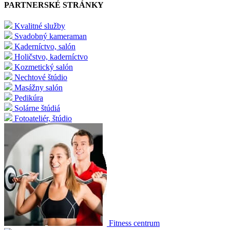
PARTNERSKÉ STRÁNKY
Kvalitné služby
Svadobný kameraman
Kaderníctvo, salón
Holičstvo, kaderníctvo
Kozmetický salón
Nechtové štúdio
Masážny salón
Pedikúra
Solárne štúdiá
Fotoateliér, štúdio
Fitness centrum