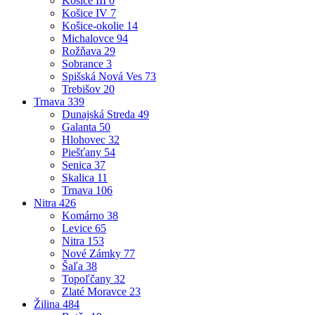
Košice III
0
Košice IV
7
Košice-okolie
14
Michalovce
94
Rožňava
29
Sobrance
3
Spišská Nová Ves
73
Trebišov
20
Trnava
339
Dunajská Streda
49
Galanta
50
Hlohovec
32
Piešťany
54
Senica
37
Skalica
11
Trnava
106
Nitra
426
Komárno
38
Levice
65
Nitra
153
Nové Zámky
77
Šaľa
38
Topoľčany
32
Zlaté Moravce
23
Žilina
484