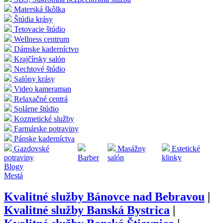
Materská škôlka
Štúdia krásy
Tetovacie štúdio
Wellness centrum
Dámske kaderníctvo
Krajčírsky salón
Nechtové štúdio
Salóny krásy
Video kameraman
Relaxačné centrá
Solárne štúdio
Kozmetické služby
Farmárske potraviny
Pánske kaderníctva
Gazdovské
Masážny
Estetické
potraviny
Barber
salón
klinky
Blogy
Mestá
Kvalitné služby
Bánovce nad Bebravou
|
Kvalitné služby
Banská Bystrica
|