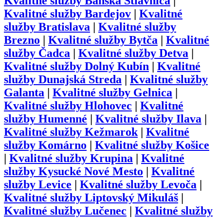
Kvalitné služby
Banská Štiavnica
|
Kvalitné služby
Bardejov
|
Kvalitné
služby
Bratislava
|
Kvalitné služby
Brezno
|
Kvalitné služby
Bytča
|
Kvalitné
služby
Čadca
|
Kvalitné služby
Detva
|
Kvalitné služby
Dolný Kubín
|
Kvalitné
služby
Dunajská Streda
|
Kvalitné služby
Galanta
|
Kvalitné služby
Gelnica
|
Kvalitné služby
Hlohovec
|
Kvalitné
služby
Humenné
|
Kvalitné služby
Ilava
|
Kvalitné služby
Kežmarok
|
Kvalitné
služby
Komárno
|
Kvalitné služby
Košice
|
Kvalitné služby
Krupina
|
Kvalitné
služby
Kysucké Nové Mesto
|
Kvalitné
služby
Levice
|
Kvalitné služby
Levoča
|
Kvalitné služby
Liptovský Mikuláš
|
Kvalitné služby
Lučenec
|
Kvalitné služby