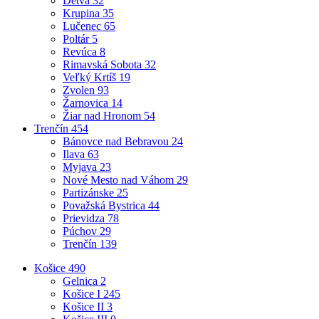
Detva
32
Krupina
35
Lučenec
65
Poltár
5
Revúca
8
Rimavská Sobota
32
Veľký Krtíš
19
Zvolen
93
Žarnovica
14
Žiar nad Hronom
54
Trenčín
454
Bánovce nad Bebravou
24
Ilava
63
Myjava
23
Nové Mesto nad Váhom
29
Partizánske
25
Považská Bystrica
44
Prievidza
78
Púchov
29
Trenčín
139
Košice
490
Gelnica
2
Košice I
245
Košice II
3