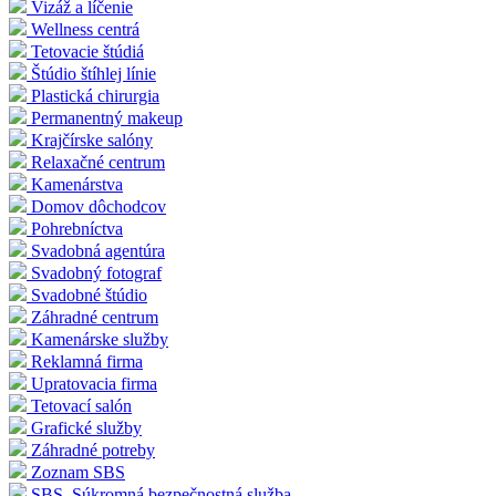
Vizáž a líčenie
Wellness centrá
Tetovacie štúdiá
Štúdio štíhlej línie
Plastická chirurgia
Permanentný makeup
Krajčírske salóny
Relaxačné centrum
Kamenárstva
Domov dôchodcov
Pohrebníctva
Svadobná agentúra
Svadobný fotograf
Svadobné štúdio
Záhradné centrum
Kamenárske služby
Reklamná firma
Upratovacia firma
Tetovací salón
Grafické služby
Záhradné potreby
Zoznam SBS
SBS, Súkromná bezpečnostná služba