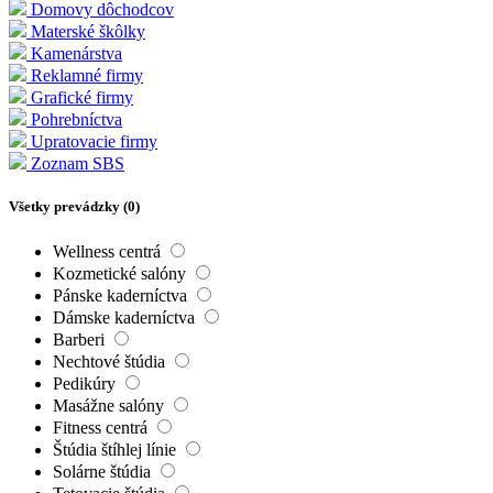
Domovy dôchodcov
Materské škôlky
Kamenárstva
Reklamné firmy
Grafické firmy
Pohrebníctva
Upratovacie firmy
Zoznam SBS
Všetky prevádzky (
0
)
Wellness centrá
Kozmetické salóny
Pánske kaderníctva
Dámske kaderníctva
Barberi
Nechtové štúdia
Pedikúry
Masážne salóny
Fitness centrá
Štúdia štíhlej línie
Solárne štúdia