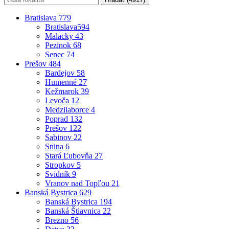
Bratislava
779
Bratislava
594
Malacky
43
Pezinok
68
Senec
74
Prešov
484
Bardejov
58
Humenné
27
Kežmarok
39
Levoča
12
Medzilaborce
4
Poprad
132
Prešov
122
Sabinov
22
Snina
6
Stará Ľubovňa
27
Stropkov
5
Svidník
9
Vranov nad Topľou
21
Banská Bystrica
629
Banská Bystrica
194
Banská Štiavnica
22
Brezno
56