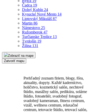
Bytča
19
Čadca
19
Dolný Kubín
24
Kysucké Nové Mesto
14
Liptovský Mikuláš
87
Martin
86
Námestovo
25
Ružomberok
47
Turčianske Teplice
13
Tvrdošín
19
Žilina
131
Zobraziť na mape
Zatvoriť mapu
Prehľadný zoznam firiem, blogy, fóra,
aktuality, dopyty. Každé kaderníctvo,
holičstvo, kozmetický salón, nechtové
štúdio, masážny salón, pedikúra, solárne
štúdio, fotoateliér, svadobný fotograf,
svadobný kameraman, fitness centrum,
vizáž, wellness centrum, relaxačné
centrum, tetovacie štúdio, tetovací salón,