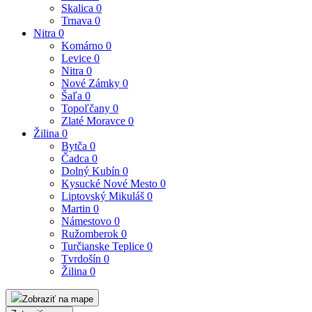
Skalica
0
Trnava
0
Nitra
0
Komárno
0
Levice
0
Nitra
0
Nové Zámky
0
Šaľa
0
Topoľčany
0
Zlaté Moravce
0
Žilina
0
Bytča
0
Čadca
0
Dolný Kubín
0
Kysucké Nové Mesto
0
Liptovský Mikuláš
0
Martin
0
Námestovo
0
Ružomberok
0
Turčianske Teplice
0
Tvrdošín
0
Žilina
0
Zobraziť na mape