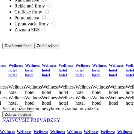
Reklamné firmy
Grafické firmy
Pohrebníctva
Upratovacie firmy
Zoznam SBS
Rozširený filter
Zrušiť výber
ness
Wellness
Wellness
Wellness
Wellness
Wellness
Wellness
Wellness
Well
hotel
hotel
hotel
hotel
hotel
hotel
hotel
hotel
hotel
hotel
hotel
hotel
hotel
hotel
hotel
hotel
ness
Wellness
Wellness
Wellness
Wellness
Wellness
Wellness
Wellness
Well
l
hotel
hotel
hotel
hotel
hotel
hotel
hotel
hote
ness
Wellness
Wellness
Wellness
Wellness
Wellness
Wellness
Wellness
Well
l
hotel
hotel
hotel
hotel
hotel
hotel
hotel
hote
Vaším požiadavkám nevyhovuje žiadna prevádzka.
Zobraziť ďalšie
NAJNOVŠIE PREVÁDZKY
Wellness
Wellness
Wellness
Wellness
Wellness
Wellness
Wellness
Wellness