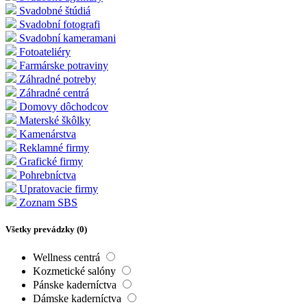
Svadobné štúdiá
Svadobní fotografi
Svadobní kameramani
Fotoateliéry
Farmárske potraviny
Záhradné potreby
Záhradné centrá
Domovy dôchodcov
Materské škôlky
Kamenárstva
Reklamné firmy
Grafické firmy
Pohrebníctva
Upratovacie firmy
Zoznam SBS
Všetky prevádzky (
0
)
Wellness centrá
Kozmetické salóny
Pánske kaderníctva
Dámske kaderníctva