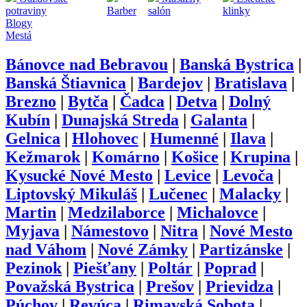
potraviny
Barber
salón
klinky
Blogy
Mestá
Bánovce nad Bebravou
|
Banská Bystrica
|
Banská Štiavnica
|
Bardejov
|
Bratislava
|
Brezno
|
Bytča
|
Čadca
|
Detva
|
Dolný
Kubín
|
Dunajská Streda
|
Galanta
|
Gelnica
|
Hlohovec
|
Humenné
|
Ilava
|
Kežmarok
|
Komárno
|
Košice
|
Krupina
|
Kysucké Nové Mesto
|
Levice
|
Levoča
|
Liptovský Mikuláš
|
Lučenec
|
Malacky
|
Martin
|
Medzilaborce
|
Michalovce
|
Myjava
|
Námestovo
|
Nitra
|
Nové Mesto
nad Váhom
|
Nové Zámky
|
Partizánske
|
Pezinok
|
Piešťany
|
Poltár
|
Poprad
|
Považská Bystrica
|
Prešov
|
Prievidza
|
Púchov
|
Revúca
|
Rimavská Sobota
|