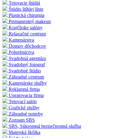
Tetovacie štúdiá
Štúdio štíhlej línie
Plastická chirurgia
Permanentný makeup
Krajčírske salóny
Relaxačné centrum
Kamenárstva
Domov dôchodcov
Pohrebníctva
Svadobná agentúra
Svadobný fotograf
Svadobné štúdio
Záhradné centrum
Kamenárske služby
Reklamná firma
Upratovacia firma
Tetovací salón
Grafické služby
Záhradné potreby
Zoznam SBS
SBS, Súkromná bezpečnostná služba
Materská škôlka