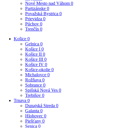
Nové Mesto nad Váhom
0
Partizánske
0
Považská Bystrica
0
Prievidza
0
Púchov
0
Trenčín
0
Košice
0
Gelnica
0
Košice I
0
Košice II
0
Košice III
0
Košice IV
0
Košice-okolie
0
Michalovce
0
Rožňava
0
Sobrance
0
Spišská Nová Ves
0
Trebišov
0
Trnava
0
Dunajská Streda
0
Galanta
0
Hlohovec
0
Piešťany
0
Senica
0