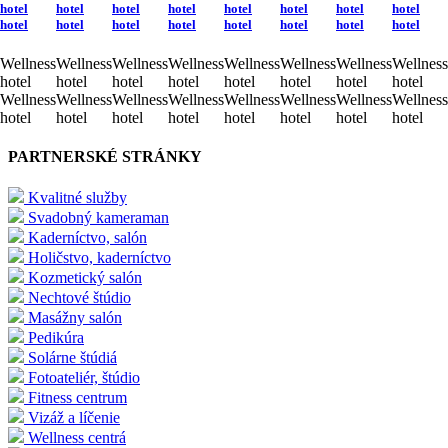
hotel
hotel
hotel
hotel
hotel
hotel
hotel
hotel
hotel
hotel
hotel
hotel
hotel
hotel
hotel
hotel
Wellness
Wellness
Wellness
Wellness
Wellness
Wellness
Wellness
Wellness
hotel
hotel
hotel
hotel
hotel
hotel
hotel
hotel
Wellness
Wellness
Wellness
Wellness
Wellness
Wellness
Wellness
Wellness
hotel
hotel
hotel
hotel
hotel
hotel
hotel
hotel
PARTNERSKÉ STRÁNKY
Kvalitné služby
Svadobný kameraman
Kaderníctvo, salón
Holičstvo, kaderníctvo
Kozmetický salón
Nechtové štúdio
Masážny salón
Pedikúra
Solárne štúdiá
Fotoateliér, štúdio
Fitness centrum
Vizáž a líčenie
Wellness centrá