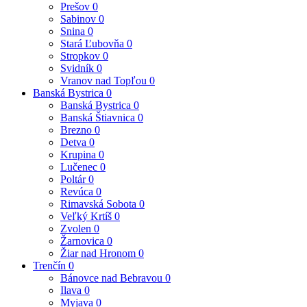
Prešov
0
Sabinov
0
Snina
0
Stará Ľubovňa
0
Stropkov
0
Svidník
0
Vranov nad Topľou
0
Banská Bystrica
0
Banská Bystrica
0
Banská Štiavnica
0
Brezno
0
Detva
0
Krupina
0
Lučenec
0
Poltár
0
Revúca
0
Rimavská Sobota
0
Veľký Krtíš
0
Zvolen
0
Žarnovica
0
Žiar nad Hronom
0
Trenčín
0
Bánovce nad Bebravou
0
Ilava
0
Myjava
0