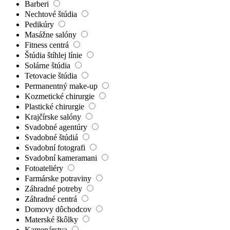
Barberi
Nechtové štúdia
Pedikúry
Masážne salóny
Fitness centrá
Štúdia štíhlej línie
Solárne štúdia
Tetovacie štúdia
Permanentný make-up
Kozmetické chirurgie
Plastické chirurgie
Krajčírske salóny
Svadobné agentúry
Svadobné štúdiá
Svadobní fotografi
Svadobní kameramani
Fotoateliéry
Farmárske potraviny
Záhradné potreby
Záhradné centrá
Domovy dôchodcov
Materské škôlky
Kamenárstva