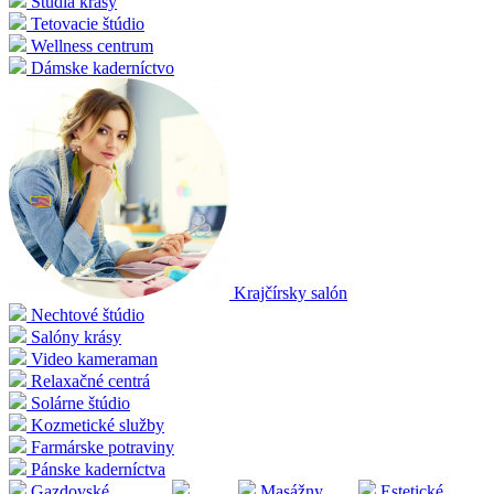
Štúdia krásy
Tetovacie štúdio
Wellness centrum
Dámske kaderníctvo
Krajčírsky salón
Nechtové štúdio
Salóny krásy
Video kameraman
Relaxačné centrá
Solárne štúdio
Kozmetické služby
Farmárske potraviny
Pánske kaderníctva
Gazdovské
Masážny
Estetické