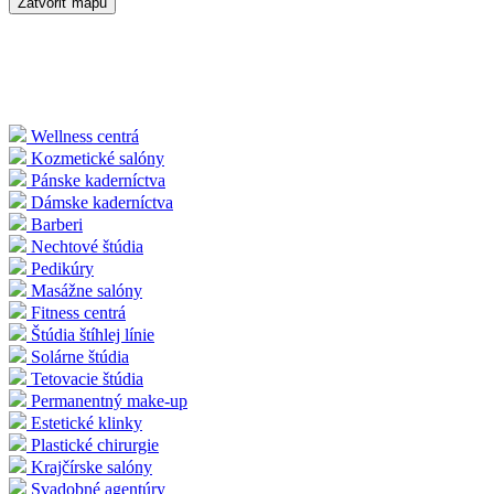
Zatvoriť mapu
Wellness centrá
Kozmetické salóny
Pánske kaderníctva
Dámske kaderníctva
Barberi
Nechtové štúdia
Pedikúry
Masážne salóny
Fitness centrá
Štúdia štíhlej línie
Solárne štúdia
Tetovacie štúdia
Permanentný make-up
Estetické klinky
Plastické chirurgie
Krajčírske salóny
Svadobné agentúry