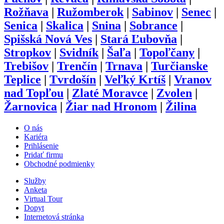
Rožňava
|
Ružomberok
|
Sabinov
|
Senec
|
Senica
|
Skalica
|
Snina
|
Sobrance
|
Spišská Nová Ves
|
Stará Ľubovňa
|
Stropkov
|
Svidník
|
Šaľa
|
Topoľčany
|
Trebišov
|
Trenčín
|
Trnava
|
Turčianske
Teplice
|
Tvrdošín
|
Veľký Krtíš
|
Vranov
nad Topľou
|
Zlaté Moravce
|
Zvolen
|
Žarnovica
|
Žiar nad Hronom
|
Žilina
O nás
Kariéra
Prihlásenie
Pridať firmu
Obchodné podmienky
Služby
Anketa
Virtual Tour
Dopyt
Internetová stránka