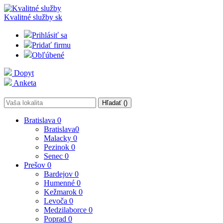
Kvalitné služby
sk
Prihlásiť sa
Pridať firmu
Obľúbené
Dopyt
Anketa
Hľadať (
)
Bratislava
0
Bratislava
0
Malacky
0
Pezinok
0
Senec
0
Prešov
0
Bardejov
0
Humenné
0
Kežmarok
0
Levoča
0
Medzilaborce
0
Poprad
0