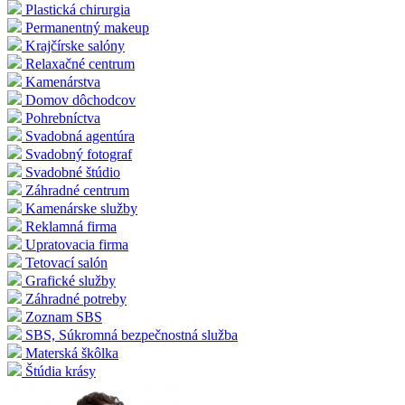
Plastická chirurgia
Permanentný makeup
Krajčírske salóny
Relaxačné centrum
Kamenárstva
Domov dôchodcov
Pohrebníctva
Svadobná agentúra
Svadobný fotograf
Svadobné štúdio
Záhradné centrum
Kamenárske služby
Reklamná firma
Upratovacia firma
Tetovací salón
Grafické služby
Záhradné potreby
Zoznam SBS
SBS, Súkromná bezpečnostná služba
Materská škôlka
Štúdia krásy