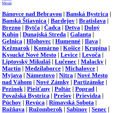
Mestá
Bánovce nad Bebravou
|
Banská Bystrica
|
Banská Štiavnica
|
Bardejov
|
Bratislava
|
Brezno
|
Bytča
|
Čadca
|
Detva
|
Dolný
Kubín
|
Dunajská Streda
|
Galanta
|
Gelnica
|
Hlohovec
|
Humenné
|
Ilava
|
Kežmarok
|
Komárno
|
Košice
|
Krupina
|
Kysucké Nové Mesto
|
Levice
|
Levoča
|
Liptovský Mikuláš
|
Lučenec
|
Malacky
|
Martin
|
Medzilaborce
|
Michalovce
|
Myjava
|
Námestovo
|
Nitra
|
Nové Mesto
nad Váhom
|
Nové Zámky
|
Partizánske
|
Pezinok
|
Piešťany
|
Poltár
|
Poprad
|
Považská Bystrica
|
Prešov
|
Prievidza
|
Púchov
|
Revúca
|
Rimavská Sobota
|
Rožňava
|
Ružomberok
|
Sabinov
|
Senec
|