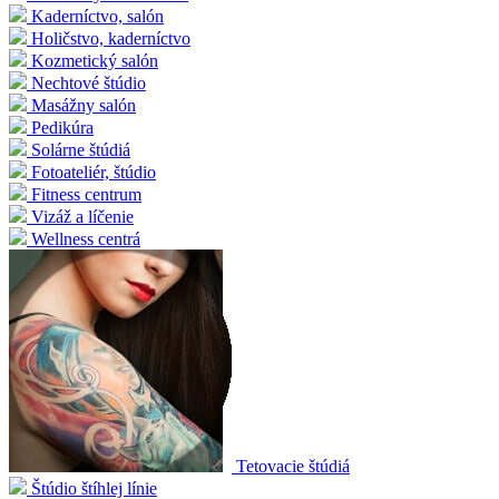
Kaderníctvo, salón
Holičstvo, kaderníctvo
Kozmetický salón
Nechtové štúdio
Masážny salón
Pedikúra
Solárne štúdiá
Fotoateliér, štúdio
Fitness centrum
Vizáž a líčenie
Wellness centrá
Tetovacie štúdiá
Štúdio štíhlej línie