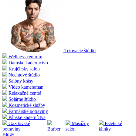
Tetovacie štúdio
Wellness centrum
Dámske kaderníctvo
Krajčírsky salón
Nechtové štúdio
Salóny krásy
Video kameraman
Relaxačné centrá
Solárne štúdio
Kozmetické služby
Farmárske potraviny
Pánske kaderníctva
Gazdovské
Masážny
Estetické
potraviny
Barber
salón
klinky
Blogy