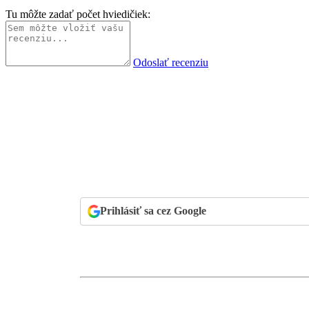
Tu môžte zadať počet hviedičiek:
Odoslať recenziu
Prihlásiť sa cez Google