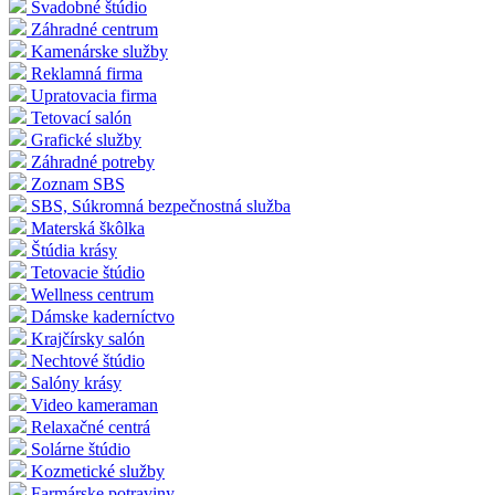
Svadobné štúdio
Záhradné centrum
Kamenárske služby
Reklamná firma
Upratovacia firma
Tetovací salón
Grafické služby
Záhradné potreby
Zoznam SBS
SBS, Súkromná bezpečnostná služba
Materská škôlka
Štúdia krásy
Tetovacie štúdio
Wellness centrum
Dámske kaderníctvo
Krajčírsky salón
Nechtové štúdio
Salóny krásy
Video kameraman
Relaxačné centrá
Solárne štúdio
Kozmetické služby
Farmárske potraviny