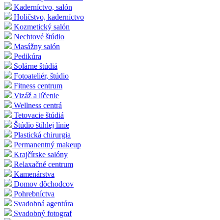
Kaderníctvo, salón
Holičstvo, kaderníctvo
Kozmetický salón
Nechtové štúdio
Masážny salón
Pedikúra
Solárne štúdiá
Fotoateliér, štúdio
Fitness centrum
Vizáž a líčenie
Wellness centrá
Tetovacie štúdiá
Štúdio štíhlej línie
Plastická chirurgia
Permanentný makeup
Krajčírske salóny
Relaxačné centrum
Kamenárstva
Domov dôchodcov
Pohrebníctva
Svadobná agentúra
Svadobný fotograf