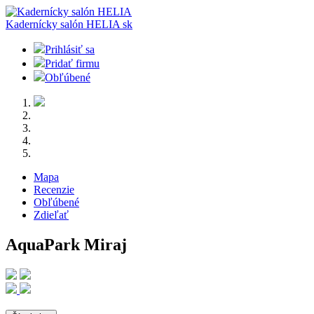
Kadernícky salón HELIA
sk
Prihlásiť sa
Pridať firmu
Obľúbené
Mapa
Recenzie
Obľúbené
Zdieľať
AquaPark Miraj