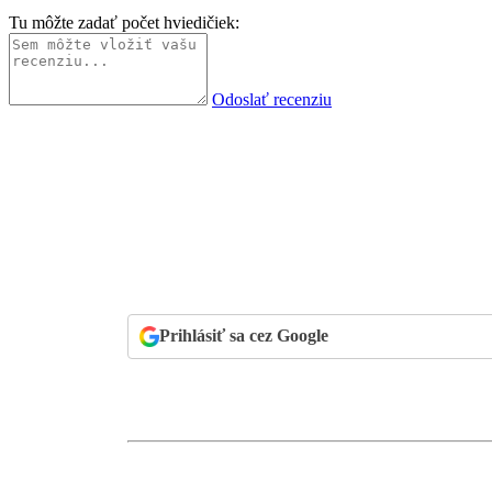
Tu môžte zadať počet hviedičiek:
Odoslať recenziu
Prihlásiť sa cez Google