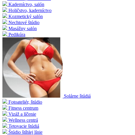
Kaderníctvo, salón
Holičstvo, kaderníctvo
Kozmetický salón
Nechtové štúdio
Masážny salón
Pedikúra
Solárne štúdiá
Fotoateliér, štúdio
Fitness centrum
Vizáž a líčenie
Wellness centrá
Tetovacie štúdiá
Štúdio štíhlej línie