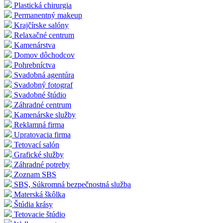
Plastická chirurgia
Permanentný makeup
Krajčírske salóny
Relaxačné centrum
Kamenárstva
Domov dôchodcov
Pohrebníctva
Svadobná agentúra
Svadobný fotograf
Svadobné štúdio
Záhradné centrum
Kamenárske služby
Reklamná firma
Upratovacia firma
Tetovací salón
Grafické služby
Záhradné potreby
Zoznam SBS
SBS, Súkromná bezpečnostná služba
Materská škôlka
Štúdia krásy
Tetovacie štúdio